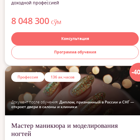
доходной профессией
8 048 300
сўм
Консультация
Программа обучения
-4
Профессия
136 ак.часов
Документ после обучения:
Диплом, признанный в России и СНГ —
откроет двери в салоны и клиники
Мастер маникюра и моделирования
ногтей