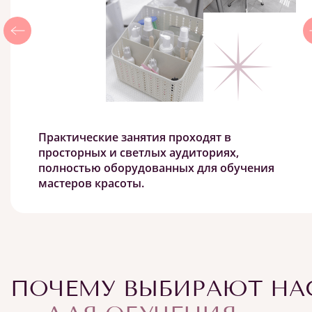
Практические занятия проходят в
просторных и светлых аудиториях,
полностью оборудованных для обучения
мастеров красоты.
Каждое рабочее место соответствует
профессиональным стандартам и
укомплектовано всем необходимым:
инструментами, материалами и
одноразовыми расходниками.
ПОЧЕМУ ВЫБИРАЮТ НА