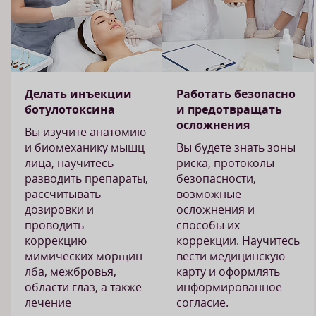
Делать инъекции
Работать безопасно
ботулотоксина
и предотвращать
осложнения
Вы изучите анатомию
и биомеханику мышц
Вы будете знать зоны
лица, научитесь
риска, протоколы
разводить препараты,
безопасности,
рассчитывать
возможные
дозировки и
осложнения и
проводить
способы их
коррекцию
коррекции. Научитесь
мимических морщин
вести медицинскую
лба, межбровья,
карту и оформлять
области глаз, а также
информированное
лечение
согласие.