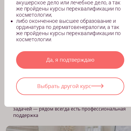
акушерское дело или лечебное дело, а так
Осознанный переход к
же пройдены курсы переквалификации по
практике
косметологии;
либо оконченное высшее образование и
Вы уже понимаете логику действий и
ординатура по дерматовенералогии, а так
последовательность этапов, поэтому практика
же пройдены курсы переквалификации по
становится продолжением теории, а не
косметологии.
стрессом
Да, я подтверждаю
Поддержка наставника на
каждом этапе
Наставник находится рядом во время практики:
Выбрать другой курс
корректирует движения, подсказывает технику,
помогает довести действия до уверенности и
аккуратности. Вы не остаетесь один на один с
задачей — рядом всегда есть профессиональная
поддержка