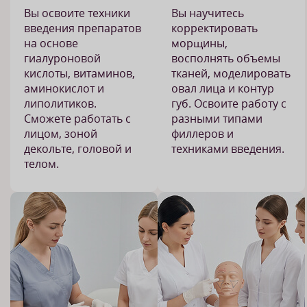
Вы освоите техники
Вы научитесь
введения препаратов
корректировать
на основе
морщины,
гиалуроновой
восполнять объемы
кислоты, витаминов,
тканей, моделировать
аминокислот и
овал лица и контур
липолитиков.
губ. Освоите работу с
Сможете работать с
разными типами
лицом, зоной
филлеров и
декольте, головой и
техниками введения.
телом.