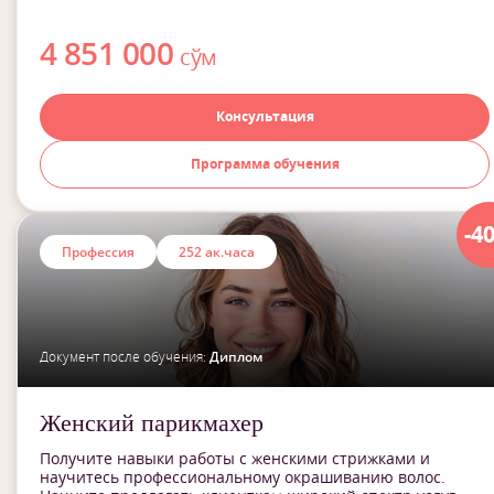
4 851 000
сўм
Консультация
Программа обучения
-4
Профессия
252 ак.часа
Документ после обучения:
Диплом
Женский парикмахер
Получите навыки работы с женскими стрижками и
научитесь профессиональному окрашиванию волос.