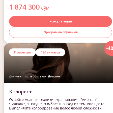
1 874 300
сўм
Консультация
Программа обучения
-4
Профессия
126 ак.часов
Документ после обучения:
Диплом
Колорист
Освойте модные техники окрашивания: "Аир тач",
"Балаяж", "Шатуш", "Омбре" и выход из темного цвета.
Выполняйте колорирование волос любой сложности.