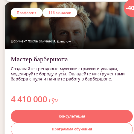
-4
Профессия
116 ак.часов
Документ после обучения:
Диплом
Мастер барбершопа
Создавайте трендовые мужские стрижки и укладки,
моделируйте бороду и усы. Овладейте инструментами
барбера с нуля и начните работу в барбершопе.
4 410 000
сўм
Консультация
Программа обучения