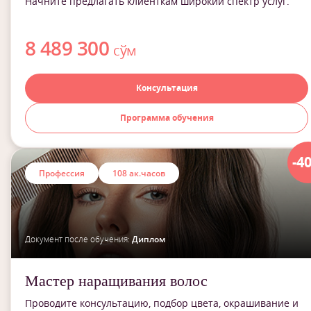
Начните предлагать клиенткам широкий спектр услуг.
8 489 300
сўм
Консультация
Программа обучения
-4
Профессия
108 ак.часов
Документ после обучения:
Диплом
Мастер наращивания волос
Проводите консультацию, подбор цвета, окрашивание и