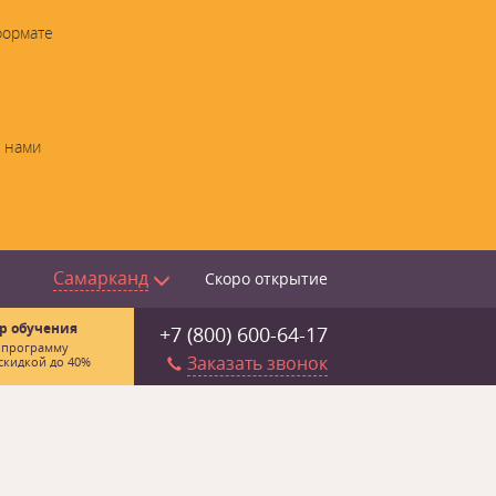
формате
с нами
Самарканд
Скоро открытие
р обучения
+7 (800) 600-64-17
 программу
Заказать звонок
скидкой до 40%