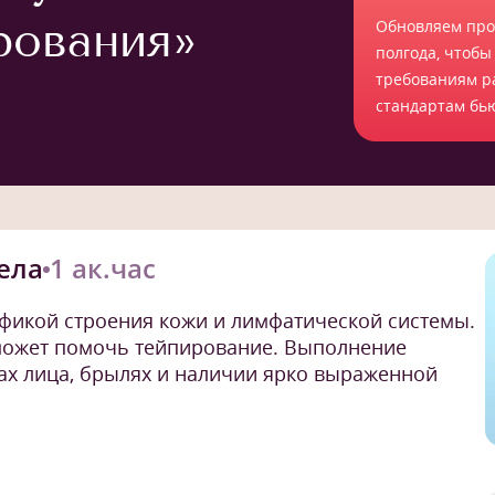
рования»
Обновляем про
полгода, чтобы
требованиям р
стандартам бь
ела
1 ак.час
ификой строения кожи и лимфатической системы.
может помочь тейпирование. Выполнение
х лица, брылях и наличии ярко выраженной