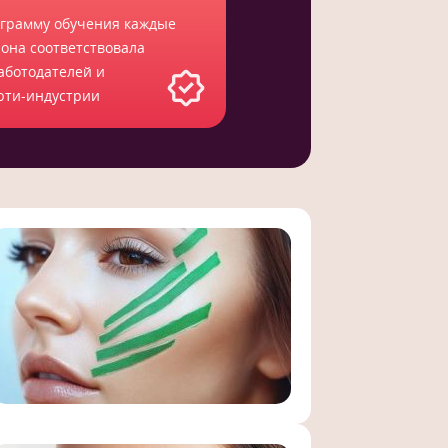
грамму обучения каждые
 она соответствовала
аботодателей и
юти-индустрии