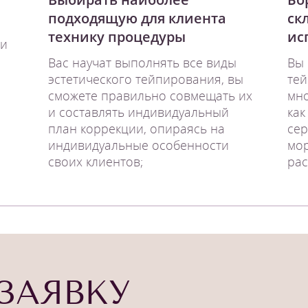
подходящую для клиента
ск
технику процедуры
ис
ии
Вас научат выполнять все виды
Вы 
эстетического тейпирования, вы
те
сможете правильно совмещать их
мно
и составлять индивидуальный
как
план коррекции, опираясь на
сер
индивидуальные особенности
мор
своих клиентов;
рас
ЗАЯВКУ