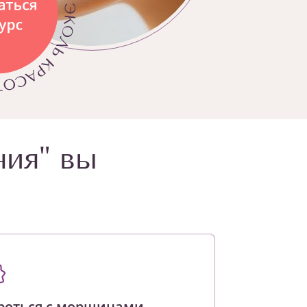
ния" вы
роться с морщинами,