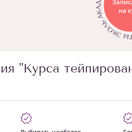
ия "Курса тейпирова
Выбирать наиболее
Бо