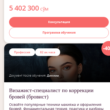
5 402 300
сўм
Консультация
Программа обучения
-4
Профессия
82 ак.часа
Документ после обучения:
Диплом
Визажист-специалист по коррекции
бровей (бровист)
Освойте популярные техники макияжа и оформления
бровей. Фундаментальная теория, практика и разборы