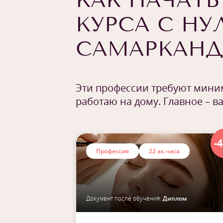
КАК НАЧАТЬ
КУРСА С НУ
САМАРКАНД
Эти профессии требуют миним
работаю на дому. Главное – в
-
Профессия
22 ак.часа
Документ после обучения:
Диплом