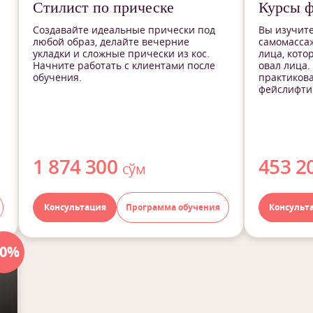
Стилист по прическе
Курсы 
Создавайте идеальные прически под
Вы изучите
любой образ, делайте вечерние
самомасса
укладки и сложные прически из кос.
лица, кото
Начните работать с клиентами после
овал лица.
обучения.
практиков
фейслифтин
1 874 300
453 2
сўм
Консультация
Программа обучения
Консульт
40%