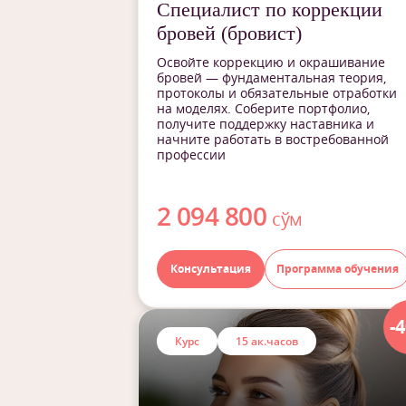
Специалист по коррекции
бровей (бровист)
Освойте коррекцию и окрашивание
бровей — фундаментальная теория,
протоколы и обязательные отработки
на моделях. Соберите портфолио,
получите поддержку наставника и
начните работать в востребованной
профессии
2 094 800
сўм
Консультация
Программа обучения
-
Курс
15 ак.часов