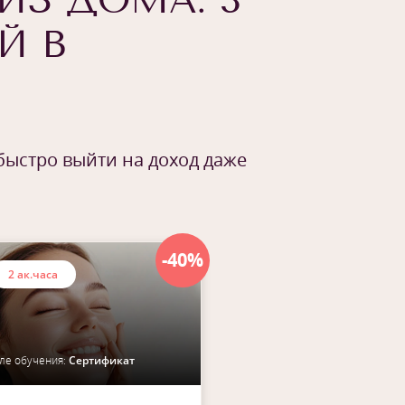
ИЗ ДОМА: 3
Й В
быстро выйти на доход даже
-40%
2 ак.часа
ле обучения:
Сертификат