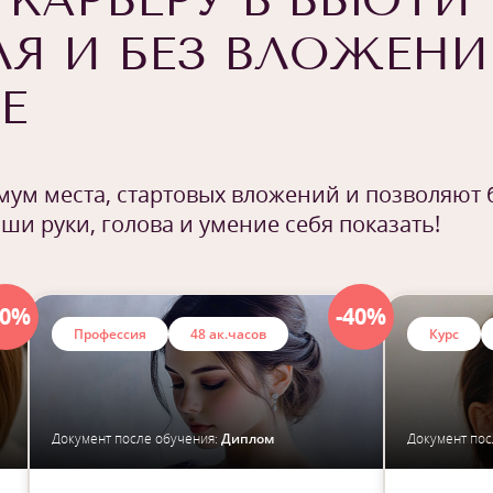
 КАРЬЕРУ В БЬЮТИ 
ЛЯ И БЕЗ ВЛОЖЕНИ
Е
ум места, стартовых вложений и позволяют 
аши руки, голова и умение себя показать!
40%
-40%
Профессия
48 ак.часов
Курс
Документ после обучения:
Диплом
Документ пос