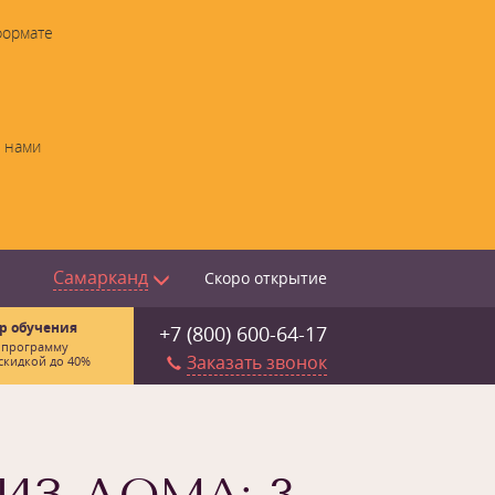
формате
с нами
Самарканд
Скоро открытие
р обучения
+7 (800) 600-64-17
 программу
Заказать звонок
скидкой до 40%