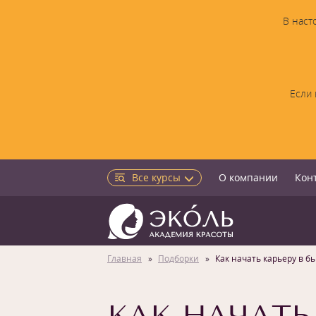
В наст
Если 
Все курсы
О компании
Кон
Главная
Подборки
Как начать карьеру в бь