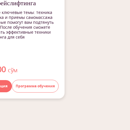
фейслифтинга
 ключевые темы: техника
жа и приемы самомассажа
рые помогут вам подтянуть
 После обучения сможете
ать эффективные техники
га для себя
00
сўм
ация
Программа обучения